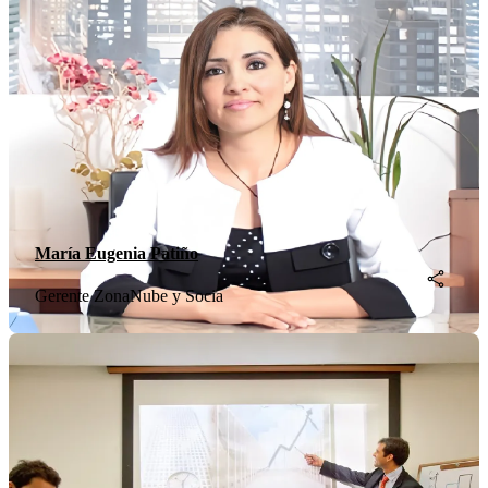
María Eugenia Patiño
Gerente ZonaNube y Socia